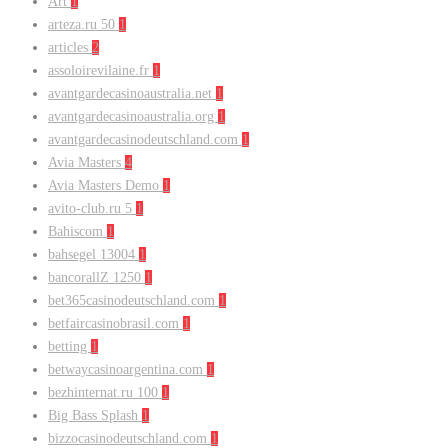
Art
1
arteza.ru 50
1
articles
2
assoloirevilaine.fr
1
avantgardecasinoaustralia.net
1
avantgardecasinoaustralia.org
1
avantgardecasinodeutschland.com
1
Avia Masters
4
Avia Masters Demo
1
avito-club.ru 5
1
Bahiscom
1
bahsegel 13004
1
bancorallZ 1250
1
bet365casinodeutschland.com
1
betfaircasinobrasil.com
1
betting
1
betwaycasinoargentina.com
1
bezhinternat.ru 100
1
Big Bass Splash
1
bizzocasinodeutschland.com
1