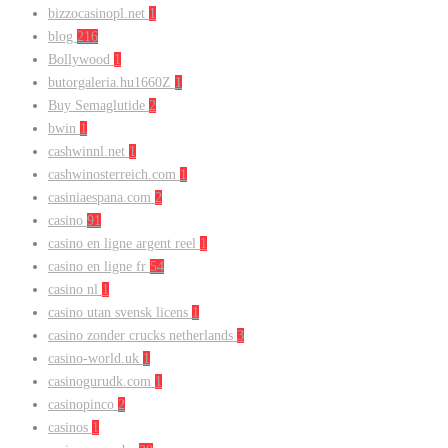
bizzocasinopl.net
1
blog
216
Bollywood
1
butorgaleria.hu1660Z
1
Buy Semaglutide
2
bwin
1
cashwinnl.net
1
cashwinosterreich.com
1
casiniaespana.com
2
casino
91
casino en ligne argent reel
1
casino en ligne fr
54
casino nl
1
casino utan svensk licens
1
casino zonder crucks netherlands
3
casino-world.uk
1
casinogurudk.com
1
casinopinco
2
casinos
1