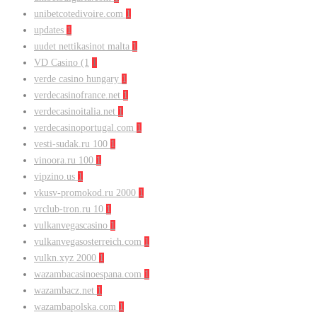
unibetcotedivoire.com
1
updates
1
uudet nettikasinot malta
1
VD Casino (1
1
verde casino hungary
1
verdecasinofrance.net
1
verdecasinoitalia.net
1
verdecasinoportugal.com
1
vesti-sudak.ru 100
1
vinoora.ru 100
1
vipzino.us
1
vkusv-promokod.ru 2000
1
vrclub-tron.ru 10
1
vulkanvegascasino
1
vulkanvegasosterreich.com
1
vulkn.xyz 2000
1
wazambacasinoespana.com
1
wazambacz.net
1
wazambapolska.com
1