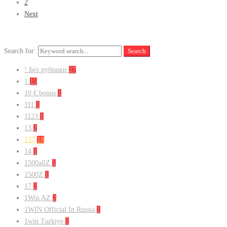
2
Next
Search for:
Search
! Без рубрики
27
1
15
10 € bonus
1
111
1
1123
1
13
2
137
18
14
1
1500allZ
1
1500Z
1
17
2
1Win AZ
2
1WIN Official In Russia
1
1win Turkiye
1