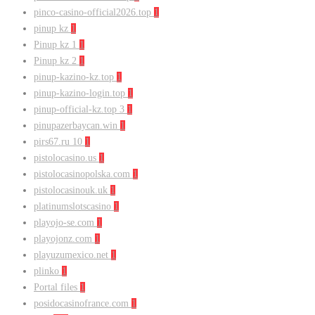
pinco-casino-official2026.top
1
pinup kz
1
Pinup kz 1
1
Pinup kz 2
1
pinup-kazino-kz.top
1
pinup-kazino-login.top
1
pinup-official-kz.top 3
1
pinupazerbaycan.win
1
pirs67.ru 10
1
pistolocasino.us
1
pistolocasinopolska.com
1
pistolocasinouk.uk
1
platinumslotscasino
1
playojo-se.com
1
playojonz.com
1
playuzumexico.net
1
plinko
1
Portal files
1
posidocasinofrance.com
1