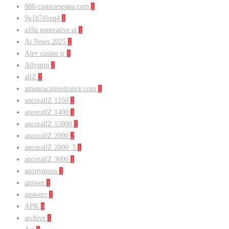
888-casinoespana.com
1
9g1h7d1eq4
1
a16z generative ai
1
Ai News 2025
1
Alev casino tr
1
Allyspin
2
allZ
1
amunracasinofrance.com
1
ancorallZ 1250
1
ancorallZ 1400
1
ancorallZ 15000
1
ancorallZ 2000
2
ancorallZ 2000_3
1
ancorallZ 3000
1
anonymous
1
answer
1
answers
1
APK
4
archive
1