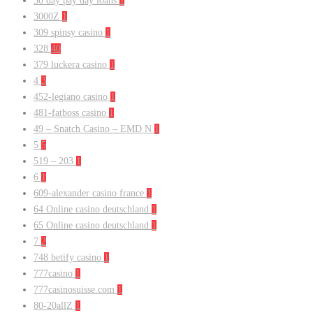
30 day pay day loans
1
3000Z
1
309 spinsy casino
1
328
40
379 luckera casino
1
4
3
452-legiano casino
1
481-fatboss casino
1
49 – Snatch Casino – EMD N
1
5
5
519 – 203
1
6
1
609-alexander casino france
1
64 Online casino deutschland
1
65 Online casino deutschland
1
7
2
748 betify casino
1
777casino
1
777casinosuisse.com
1
80-20allZ
1