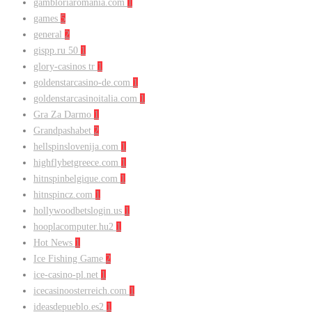
gambloriaromania.com
1
games
5
general
2
gispp.ru 50
1
glory-casinos tr
1
goldenstarcasino-de.com
1
goldenstarcasinoitalia.com
1
Gra Za Darmo
1
Grandpashabet
2
hellspinslovenija.com
1
highflybetgreece.com
1
hitnspinbelgique.com
1
hitnspincz.com
1
hollywoodbetslogin.us
1
hooplacomputer.hu2
1
Hot News
1
Ice Fishing Game
2
ice-casino-pl.net
1
icecasinoosterreich.com
1
ideasdepueblo.es2
1