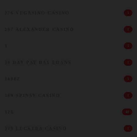
276 VEGASINO CASINO
1
297 ALEXANDER CASINO
1
3
1
30 DAY PAY DAY LOANS
1
3000Z
1
309 SPINSY CASINO
1
328
40
379 LUCKERA CASINO
1