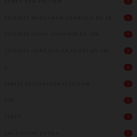
1XBET-APK-PH.COM
1
1XSLOTS-BONUSKOD-ZERKALO.RU 10
1
1XSLOTS-VHOD-ANDROID.RU 100
1
1XSLOTS-ZERKALO-SKACHAT.RU 100
1
2
6
21BITCASINOAUSTRALIA.COM
1
229
1
22BET
2
244-CASINO EXTRA
1