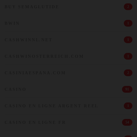
BUY SEMAGLUTIDE
2
BWIN
1
CASHWINNL.NET
1
CASHWINOSTERREICH.COM
1
CASINIAESPANA.COM
2
CASINO
91
CASINO EN LIGNE ARGENT REEL
1
CASINO EN LIGNE FR
54