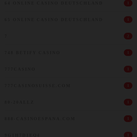
64 ONLINE CASINO DEUTSCHLAND
1
65 ONLINE CASINO DEUTSCHLAND
1
7
2
748 BETIFY CASINO
1
777CASINO
1
777CASINOSUISSE.COM
1
80-20ALLZ
1
888-CASINOESPANA.COM
1
9G1H7D1EQ4
1