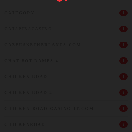
CATEGORY
1
CATSPINSCASINO
1
CAZEUSNETHERLANDS.COM
1
CHAT BOT NAMES 4
1
CHICKEN ROAD
1
CHICKEN ROAD 2
2
CHICKEN-ROAD-CASINO-IT.COM
1
CHICKENROAD
2