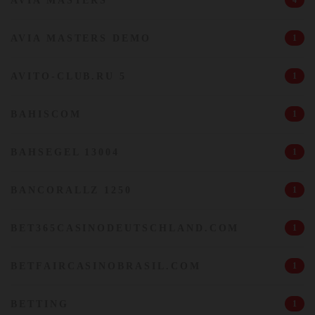
AVIA MASTERS
4
AVIA MASTERS DEMO
1
AVITO-CLUB.RU 5
1
BAHISCOM
1
BAHSEGEL 13004
1
BANCORALLZ 1250
1
BET365CASINODEUTSCHLAND.COM
1
BETFAIRCASINOBRASIL.COM
1
BETTING
1