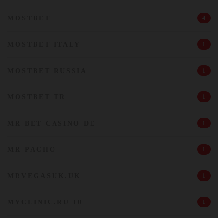
MOSTBET
4
MOSTBET ITALY
1
MOSTBET RUSSIA
1
MOSTBET TR
1
MR BET CASINO DE
1
MR PACHO
1
MRVEGASUK.UK
1
MVCLINIC.RU 10
1