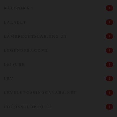
KLUBNIKA 1
1
LALABET
1
LAMBRECHTSLAB.ORG Z1
1
LEGENDSDJ.COM2
1
LEISURE
1
LEV
2
LEVELUPCASINOCANADA.NET
1
LOGOSSTUDY.RU 10
1