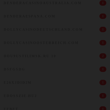
DENDERACASINOAUSTRALIA.COM
1
DENDERAESPANA.COM
1
DOLLYCASINODEUTSCHLAND.COM
1
DOLLYCASINOOSTERREICH.COM
1
DOU9USTILIMSK.RU 10
2
DSFGSDG
1
E26XJDID2M
1
EDOSSZIE.HU2
1
EFBET
1