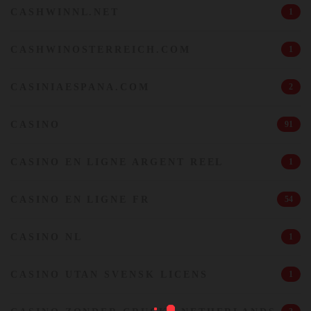
CASHWINNL.NET
1
CASHWINOSTERREICH.COM
1
CASINIAESPANA.COM
2
CASINO
91
CASINO EN LIGNE ARGENT REEL
1
CASINO EN LIGNE FR
54
CASINO NL
1
CASINO UTAN SVENSK LICENS
1