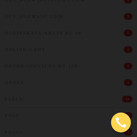
NOV_BLOWINGVAPORS.COM
1
OCT_AGFMANU.COM
1
OLGINSKAYA-AKSAY.RU 10
1
ONLINE-GAME
2
ORTOKONOVALOV.RU 100
1
OTHER
4
PABLIC
19
PAGE
1
PAGES
3