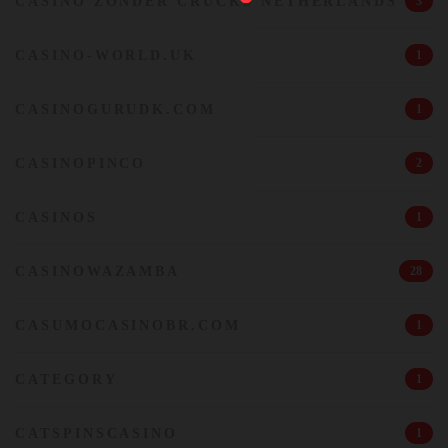
CASINO ZONDER CRUCKS NETHERLANDS
3
CASINO-WORLD.UK
1
CASINOGURUDK.COM
1
CASINOPINCO
2
CASINOS
1
CASINOWAZAMBA
28
CASUMOCASINOBR.COM
1
CATEGORY
1
CATSPINSCASINO
1