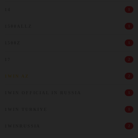
14
1
1500ALLZ
1
1500Z
1
17
2
1WIN AZ
2
1WIN OFFICIAL IN RUSSIA
1
1WIN TURKIYE
1
1WINRUSSIA
2