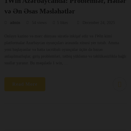
1Win Azərbaycanda: Problemlər, Həllər
və Ən Əsas Məsləhətlər
admin
54 views
5 likes
December 24, 2025
Onlayn kazino və mərc dünyası sürətlə inkişaf edir və 1Win kimi
platformalar Azərbaycan oyunçuları arasında xüsusi yer tutub. Amma
yeni başlayanlar və hətta təcrübəli oyunçular üçün də bəzən
anlaşılmazlıqlar, giriş problemləri, tətbiq yükləmə və təhlükəsizliklə bağlı
suallar yaranır. Bu məqalədə 1 win, …
Read More