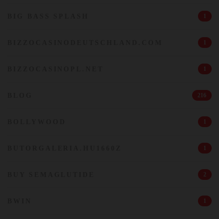
BIG BASS SPLASH
1
BIZZOCASINODEUTSCHLAND.COM
1
BIZZOCASINOPL.NET
1
BLOG
216
BOLLYWOOD
1
BUTORGALERIA.HU1660Z
1
BUY SEMAGLUTIDE
2
BWIN
1