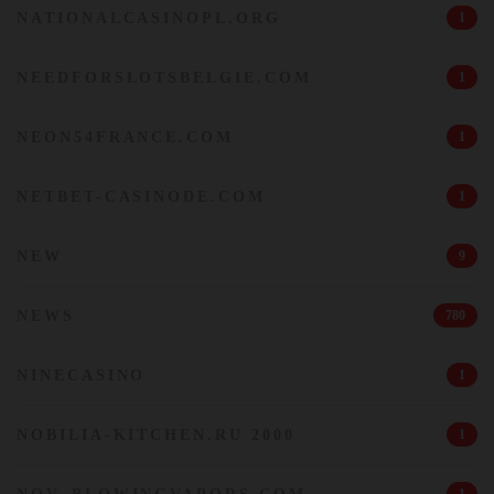
NATIONALCASINOPL.ORG
1
NEEDFORSLOTSBELGIE.COM
1
NEON54FRANCE.COM
1
NETBET-CASINODE.COM
1
NEW
9
NEWS
780
NINECASINO
1
NOBILIA-KITCHEN.RU 2000
1