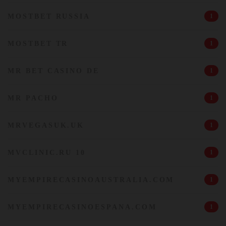
MOSTBET RUSSIA
1
MOSTBET TR
1
MR BET CASINO DE
1
MR PACHO
1
MRVEGASUK.UK
1
MVCLINIC.RU 10
1
MYEMPIRECASINOAUSTRALIA.COM
1
MYEMPIRECASINOESPANA.COM
1