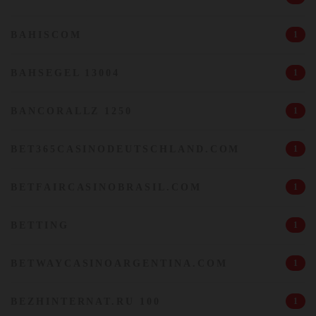
BAHISCOM
1
BAHSEGEL 13004
1
BANCORALLZ 1250
1
BET365CASINODEUTSCHLAND.COM
1
BETFAIRCASINOBRASIL.COM
1
BETTING
1
BETWAYCASINOARGENTINA.COM
1
BEZHINTERNAT.RU 100
1