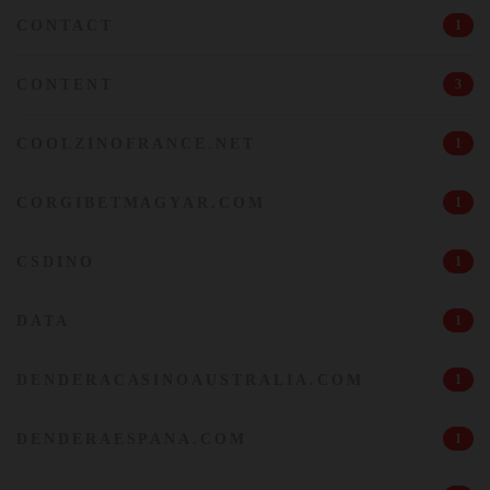
CONTACT
1
CONTENT
3
COOLZINOFRANCE.NET
1
CORGIBETMAGYAR.COM
1
CSDINO
1
DATA
1
DENDERACASINOAUSTRALIA.COM
1
DENDERAESPANA.COM
1