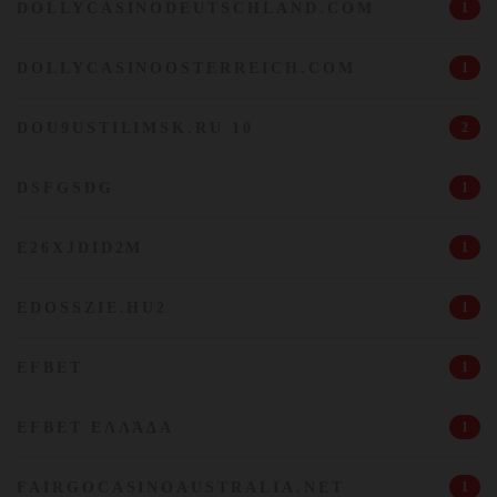
DOLLYCASINODEUTSCHLAND.COM
1
DOLLYCASINOOSTERREICH.COM
1
DOU9USTILIMSK.RU 10
2
DSFGSDG
1
E26XJDID2M
1
EDOSSZIE.HU2
1
EFBET
1
EFBET ΕΛΛΆΔΑ
1
FAIRGOCASINOAUSTRALIA.NET
1