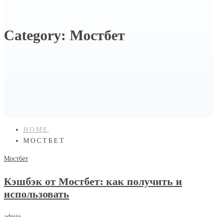
Category: Мостбет
HOME
МОСТБЕТ
Мостбет
Кэшбэк от Мостбет: как получить и
использовать
admin