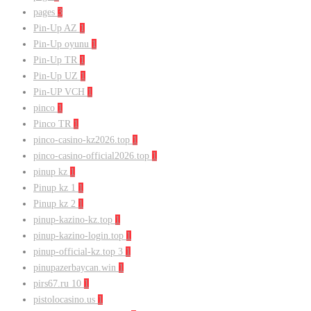
pages
3
Pin-Up AZ
1
Pin-Up oyunu
1
Pin-Up TR
1
Pin-Up UZ
1
Pin-UP VCH
1
pinco
1
Pinco TR
1
pinco-casino-kz2026.top
1
pinco-casino-official2026.top
1
pinup kz
1
Pinup kz 1
1
Pinup kz 2
1
pinup-kazino-kz.top
1
pinup-kazino-login.top
1
pinup-official-kz.top 3
1
pinupazerbaycan.win
1
pirs67.ru 10
1
pistolocasino.us
1