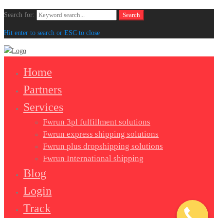
Search for:
Search
Hit enter to search or ESC to close
Home
Partners
Services
Fwrun 3pl fulfillment solutions
Fwrun express shipping solutions
Fwrun plus dropshipping solutions
Fwrun International shipping
Blog
Login
Track