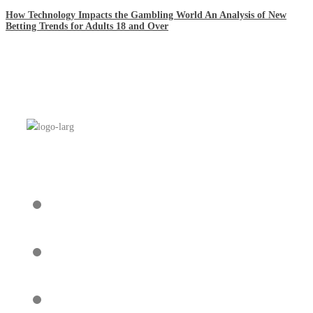
How Technology Impacts the Gambling World An Analysis of New
Betting Trends for Adults 18 and Over