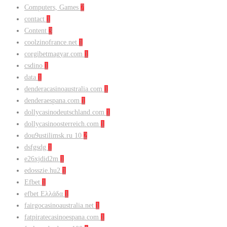
Computers, Games
7
contact
1
Content
3
coolzinofrance.net
1
corgibetmagyar.com
1
csdino
1
data
1
denderacasinoaustralia.com
1
denderaespana.com
1
dollycasinodeutschland.com
1
dollycasinoosterreich.com
1
dou9ustilimsk.ru 10
2
dsfgsdg
1
e26xjdid2m
1
edosszie.hu2
1
Efbet
1
efbet Ελλάδα
1
fairgocasinoaustralia.net
1
fatpiratecasinoespana.com
1