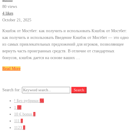
80 views
4 likes
October 21, 2025
Кэшбэк от Мостбет: как получить и использовать Кэшбэк от Мостбет:
как получить и использовать Введение Кэшбэк от Мостбет — это одно
из самых привлекательных предложений для игроков, позволяющее
вернуть часть проигранных средств. В отличие от стандартных
бонусов, кэшбэк дается на основе ваших …
Read More
Search for:
Search
! Без рубрики
27
1
15
10 € bonus
1
111
1
1123
1