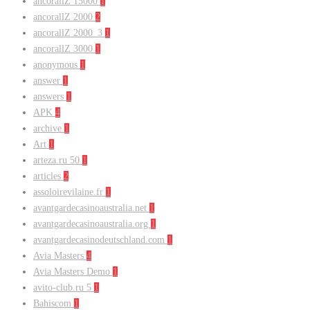
ancorallZ 15000
1
ancorallZ 2000
2
ancorallZ 2000_3
1
ancorallZ 3000
1
anonymous
1
answer
1
answers
1
APK
4
archive
1
Art
1
arteza.ru 50
1
articles
2
assoloirevilaine.fr
1
avantgardecasinoaustralia.net
1
avantgardecasinoaustralia.org
1
avantgardecasinodeutschland.com
1
Avia Masters
4
Avia Masters Demo
1
avito-club.ru 5
1
Bahiscom
1