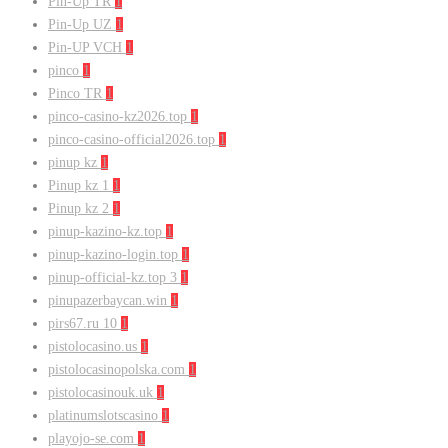
Pin-Up TR
1
Pin-Up UZ
1
Pin-UP VCH
1
pinco
1
Pinco TR
1
pinco-casino-kz2026.top
1
pinco-casino-official2026.top
1
pinup kz
1
Pinup kz 1
1
Pinup kz 2
1
pinup-kazino-kz.top
1
pinup-kazino-login.top
1
pinup-official-kz.top 3
1
pinupazerbaycan.win
1
pirs67.ru 10
1
pistolocasino.us
1
pistolocasinopolska.com
1
pistolocasinouk.uk
1
platinumslotscasino
1
playojo-se.com
1