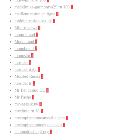
mds-online.ru 200
1
medklinika-garmoniya29.ru 100
1
meilleur casino en ligne
1
midnite-casino.org.uk
1
Mini-reviews
1
mono brand
1
Monobrand
5
monobrend
2
monoslot
1
mostbet
4
mostbet italy
1
Mostbet Russia
1
mostbet tr
1
Mr Bet casino DE
1
Mr Pacho
1
mrvegasuk.uk
1
mvclinic.ru 10
1
myempirecasinoaustralia.com
1
myempirecasinoespana.com
1
nationalcasinopl.org
1