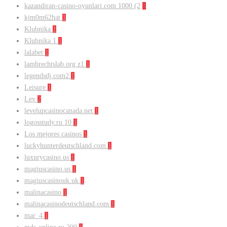
kazandiran-casino-oyunlari.com 1000 (2
1
kjm0m62hat
1
Klubnika
1
Klubnika 1
1
lalabet
1
lambrechtslab.org z1
1
legendsdj.com2
1
Leisure
1
Lev
2
levelupcasinocanada.net
1
logosstudy.ru 10
1
Los mejores casinos
1
luckyhunterdeutschland.com
1
luxurycasino.us
1
magiuscasino.us
1
magiuscasinouk.uk
1
malinacasino
1
malinacasinodeutschland.com
1
mar_4
1