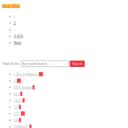
Read More
1
2
…
3,074
Next
Search for:
Search
! Без рубрики
27
1
15
10 € bonus
1
111
1
1123
1
13
2
137
18
14
1
1500allZ
1