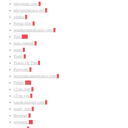
playojonz.com
1
playuzumexico.net
1
plinko
1
Portal files
1
posidocasinofrance.com
1
Post
557
post-content
1
posts
1
Postv
1
Power Of The
1
Pozyczki
4
princealicasinofrance.com
1
Public
360
r7csn.club
1
r7csn.xyz
1
razedcasinonz.com
1
ready_text
1
Reviewe
3
reviewer
53