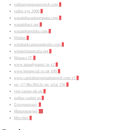
vulkanvegasosterreich.com
1
vulkn.xyz 2000
1
wazambacasinoespana.com
1
wazambacz.net
1
wazambapolska.com
1
Winbet
1
winsharkcasinoaustralia.com
1
winspiritaustralia.net
1
Wonaco IT
1
www.aquadynamic.in x2
1
www.betspecial.co.uk 100
1
www.capitaleuropeiadomovel.com z3
1
xn--17-8kc3bfr2e.xn--p1ai 150
1
yeti-casino-uk.uk
1
zodiac-casino.us
1
Στοιχηματικές
1
Микрокредит
40
Мостбет
1