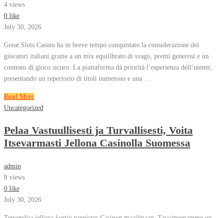
4 views
0 like
July 30, 2026
Great Slots Casino ha in breve tempo conquistato la considerazione dei
giocatori italiani grazie a un mix equilibrato di svago, premi generosi e un
contesto di gioco sicuro. La piattaforma dà priorità l’esperienza dell’utente,
presentando un repertorio di titoli numeroso e una …
Read More
Uncategorized
Pelaa Vastuullisesti ja Turvallisesti, Voita
Itsevarmasti Jellona Casinolla Suomessa
admin
8 views
0 like
July 30, 2026
Tervetuloa jellona kortin tunnistus Casinon maailmaan. Tavoitteenamme on