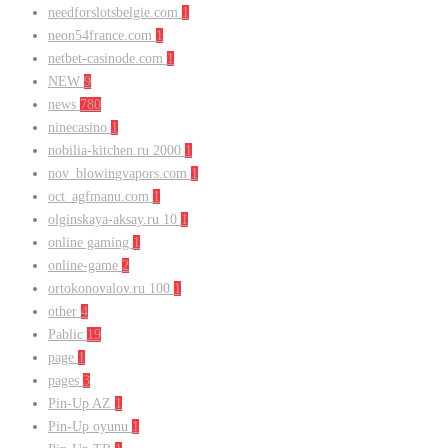
needforslotsbelgie.com
1
neon54france.com
1
netbet-casinode.com
1
NEW
9
news
780
ninecasino
1
nobilia-kitchen.ru 2000
1
nov_blowingvapors.com
1
oct_agfmanu.com
1
olginskaya-aksay.ru 10
1
online gaming
1
online-game
2
ortokonovalov.ru 100
1
other
4
Pablic
19
page
1
pages
3
Pin-Up AZ
1
Pin-Up oyunu
1