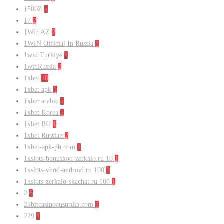
1500Z
1
17
2
1Win AZ
2
1WIN Official In Russia
1
1win Turkiye
1
1winRussia
2
1xbet
10
1xbet apk
1
1xbet arabic
1
1xbet Korea
1
1xbet RU
1
1xbet Russian
2
1xbet-apk-ph.com
1
1xslots-bonuskod-zerkalo.ru 10
1
1xslots-vhod-android.ru 100
1
1xslots-zerkalo-skachat.ru 100
1
2
6
21bitcasinoaustralia.com
1
229
1