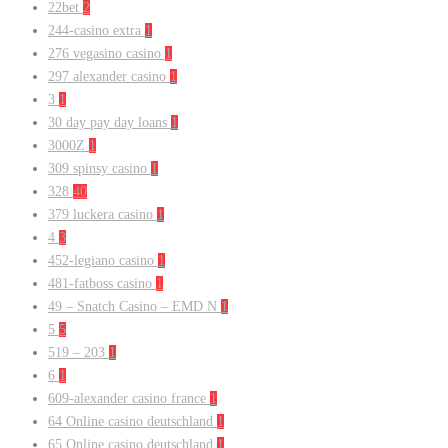
22bet
2
244-casino extra
1
276 vegasino casino
1
297 alexander casino
1
3
1
30 day pay day loans
1
3000Z
1
309 spinsy casino
1
328
40
379 luckera casino
1
4
3
452-legiano casino
1
481-fatboss casino
1
49 – Snatch Casino – EMD N
1
5
5
519 – 203
1
6
1
609-alexander casino france
1
64 Online casino deutschland
1
65 Online casino deutschland
1