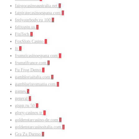
fairgocasinoaustralia.net
1
fatpiratecasinoespana.com
1
feelyourbody.ru 100
1
felixspin.us
1
FinTech
1
FoxSlots Casino
1
fr
1
frumzicasinoespana.com
1
frumzifrance.com
1
Fu Frog Demo
1
gambloriaitalia.com
1
gambloriaromania.com
1
games
5
general
2
gispp.ru 50
1
glory-casinos tr
1
goldenstarcasino-de.com
1
goldenstarcasinoitalia.com
1
Gra Za Darmo
1