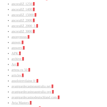
ancorallZ 1250
1
ancorallZ 1400
1
ancorallZ 15000
1
ancorallZ 2000
2
ancorallZ 2000_3
1
ancorallZ 3000
1
anonymous
1
answer
1
answers
1
APK
4
archive
1
Art
1
arteza.ru 50
1
articles
2
assoloirevilaine.fr
1
avantgardecasinoaustralia.net
1
avantgardecasinoaustralia.org
1
avantgardecasinodeutschland.com
1
Avia Masters
4