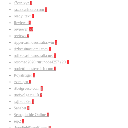
r7csn.xyz
1
razedcasinonz.com
1
ready_text
1
Reviewe
3
reviewer
53
reviews
2
rippercasinoaustralia.win
1
rizkcasinosuomi.com
1
rollxocasinoaustralia.net
1
rosomed2020.rurunode4257 (20
1
roulettinoosterreich.com
1
Royalstiger
1
rsem.pro
1
rtbetgreece.com
1
ruoivolga.ru 10
2
rxji7duk9e
1
Sahabet
1
Semaglutide Online
4
sep2
1
shandinhillsgolf.com
1