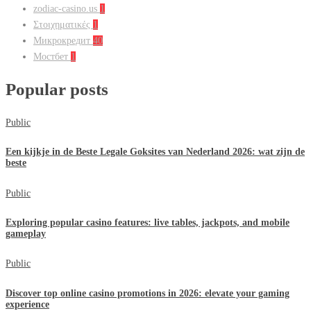
zodiac-casino.us
1
Στοιχηματικές
1
Микрокредит
40
Мостбет
1
Popular posts
Public
Een kijkje in de Beste Legale Goksites van Nederland 2026: wat zijn de
beste
Public
Exploring popular casino features: live tables, jackpots, and mobile
gameplay
Public
Discover top online casino promotions in 2026: elevate your gaming
experience