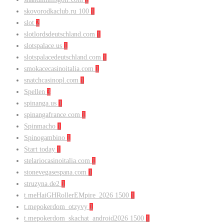
skovorodkaclub.ru 100
1
slot
2
slotlordsdeutschland.com
1
slotspalace.us
1
slotspalacedeutschland.com
1
smokacecasinoitalia.com
1
snatchcasinopl.com
1
Spellen
3
spinanga.us
1
spinangafrance.com
1
Spinmacho
1
Spinogambino
1
Start today
1
stelariocasinoitalia.com
1
stonevegasespana.com
1
struzyna.de2
1
t.meHaiGHRollerEMpire_2026 1500
1
t.mepokerdom_otzyvy
1
t.mepokerdom_skachat_android2026 1500
1