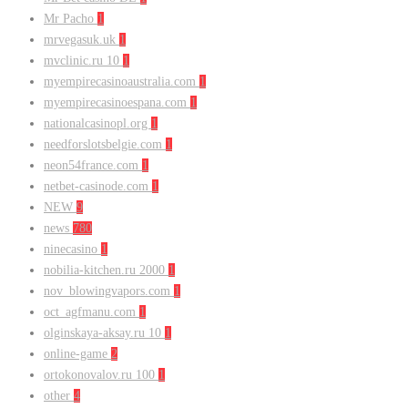
Mr Pacho
1
mrvegasuk.uk
1
mvclinic.ru 10
1
myempirecasinoaustralia.com
1
myempirecasinoespana.com
1
nationalcasinopl.org
1
needforslotsbelgie.com
1
neon54france.com
1
netbet-casinode.com
1
NEW
9
news
780
ninecasino
1
nobilia-kitchen.ru 2000
1
nov_blowingvapors.com
1
oct_agfmanu.com
1
olginskaya-aksay.ru 10
1
online-game
2
ortokonovalov.ru 100
1
other
4