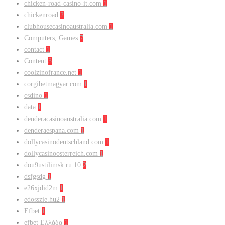
chicken-road-casino-it.com
1
chickenroad
2
clubhousecasinoaustralia.com
1
Computers, Games
7
contact
1
Content
3
coolzinofrance.net
1
corgibetmagyar.com
1
csdino
1
data
1
denderacasinoaustralia.com
1
denderaespana.com
1
dollycasinodeutschland.com
1
dollycasinoosterreich.com
1
dou9ustilimsk.ru 10
2
dsfgsdg
1
e26xjdid2m
1
edosszie.hu2
1
Efbet
1
efbet Ελλάδα
1