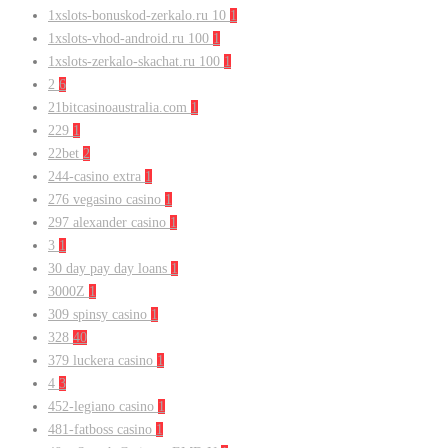
1xslots-bonuskod-zerkalo.ru 10
1
1xslots-vhod-android.ru 100
1
1xslots-zerkalo-skachat.ru 100
1
2
6
21bitcasinoaustralia.com
1
229
1
22bet
2
244-casino extra
1
276 vegasino casino
1
297 alexander casino
1
3
1
30 day pay day loans
1
3000Z
1
309 spinsy casino
1
328
40
379 luckera casino
1
4
3
452-legiano casino
1
481-fatboss casino
1