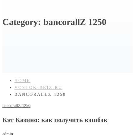
Category: bancorallZ 1250
HOME
VOSTOK-BRIZ.RU
BANCORALLZ 1250
bancorallZ 1250
Кэт Казино: как получить кэшбэк
admin