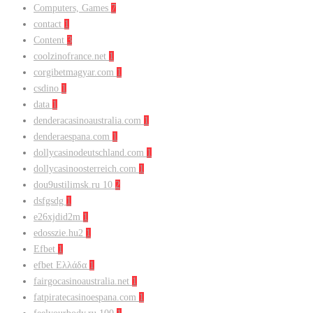
Computers, Games
7
contact
1
Content
3
coolzinofrance.net
1
corgibetmagyar.com
1
csdino
1
data
1
denderacasinoaustralia.com
1
denderaespana.com
1
dollycasinodeutschland.com
1
dollycasinoosterreich.com
1
dou9ustilimsk.ru 10
2
dsfgsdg
1
e26xjdid2m
1
edosszie.hu2
1
Efbet
1
efbet Ελλάδα
1
fairgocasinoaustralia.net
1
fatpiratecasinoespana.com
1