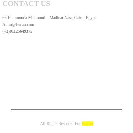
CONTACT US
66 Hammouda Mahmoud – Madinat Nasr, Cairo, Egypt
Amin@fwrun.com
(+2)01125649375
All Rights Reserved For
Fwrun