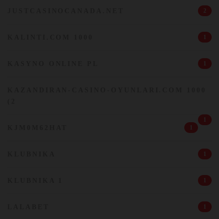
JUSTCASINOCANADA.NET
2
KALINTI.COM 1000
1
KASYNO ONLINE PL
1
KAZANDIRAN-CASINO-OYUNLARI.COM 1000
(2
1
KJM0M62HAT
1
KLUBNIKA
1
KLUBNIKA 1
1
LALABET
1