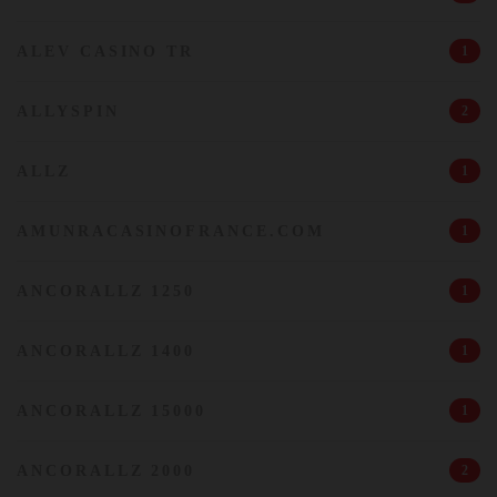
ALEV CASINO TR
1
ALLYSPIN
2
ALLZ
1
AMUNRACASINOFRANCE.COM
1
ANCORALLZ 1250
1
ANCORALLZ 1400
1
ANCORALLZ 15000
1
ANCORALLZ 2000
2