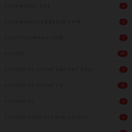
CASHWINNL.NET
1
CASHWINOSTERREICH.COM
1
CASINIAESPANA.COM
2
CASINO
91
CASINO EN LIGNE ARGENT REEL
1
CASINO EN LIGNE FR
54
CASINO NL
1
CASINO UTAN SVENSK LICENS
1