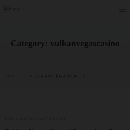
Category: vulkanvegascasino
HOME
VULKANVEGASCASINO
VULKANVEGASCASINO