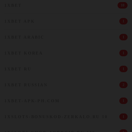
1XBET
10
1XBET APK
1
1XBET ARABIC
1
1XBET KOREA
1
1XBET RU
1
1XBET RUSSIAN
2
1XBET-APK-PH.COM
1
1XSLOTS-BONUSKOD-ZERKALO.RU 10
1