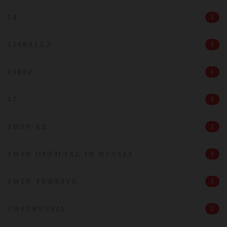
14
1
1500ALLZ
1
1500Z
1
17
2
1WIN AZ
2
1WIN OFFICIAL IN RUSSIA
1
1WIN TURKIYE
1
1WINRUSSIA
2