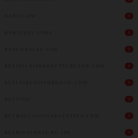
BAHISCOM
1
BAHSEGEL 13004
1
BANCORALLZ 1250
1
BET365CASINODEUTSCHLAND.COM
1
BETFAIRCASINOBRASIL.COM
1
BETTING
1
BETWAYCASINOARGENTINA.COM
1
BEZHINTERNAT.RU 100
1