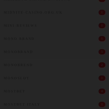
MIDNITE-CASINO.ORG.UK
1
MINI-REVIEWS
1
MONO BRAND
1
MONOBRAND
5
MONOBREND
2
MONOSLOT
1
MOSTBET
4
MOSTBET ITALY
1