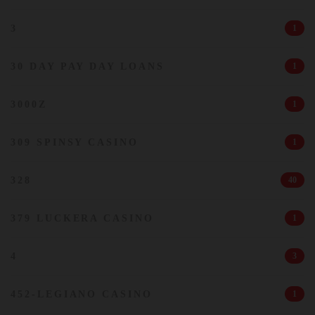
3
1
30 DAY PAY DAY LOANS
1
3000Z
1
309 SPINSY CASINO
1
328
40
379 LUCKERA CASINO
1
4
3
452-LEGIANO CASINO
1