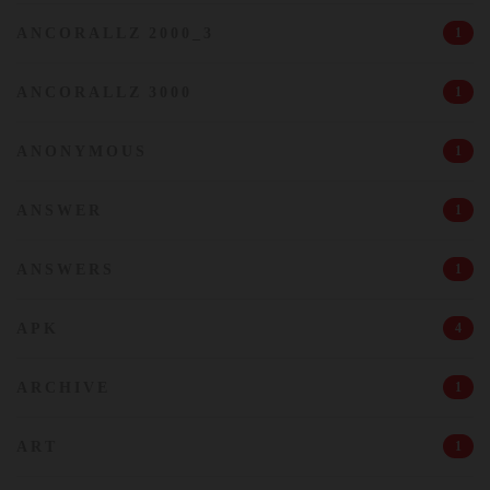
ANCORALLZ 2000_3
1
ANCORALLZ 3000
1
ANONYMOUS
1
ANSWER
1
ANSWERS
1
APK
4
ARCHIVE
1
ART
1