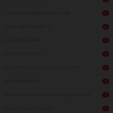
CAZEUSNETHERLANDS.COM
1
CHAT BOT NAMES 4
1
CHICKEN ROAD
1
CHICKEN ROAD 2
2
CHICKEN-ROAD-CASINO-IT.COM
1
CHICKENROAD
2
CLUBHOUSECASINOAUSTRALIA.COM
1
COMPUTERS, GAMES
7