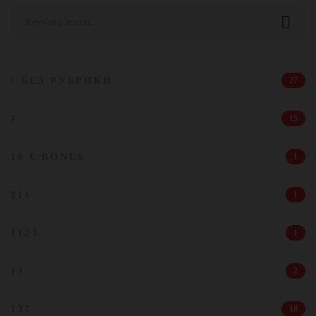
Search
for:
! БЕЗ РУБРИКИ
27
1
15
10 € BONUS
1
111
1
1123
1
13
2
137
18