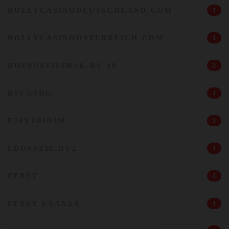
DOLLYCASINODEUTSCHLAND.COM
1
DOLLYCASINOOSTERREICH.COM
1
DOU9USTILIMSK.RU 10
2
DSFGSDG
1
E26XJDID2M
1
EDOSSZIE.HU2
1
EFBET
1
EFBET ΕΛΛΆΔΑ
1