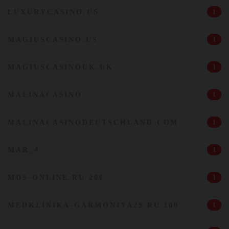
LUXURYCASINO.US
1
MAGIUSCASINO.US
1
MAGIUSCASINOUK.UK
1
MALINACASINO
1
MALINACASINODEUTSCHLAND.COM
1
MAR_4
1
MDS-ONLINE.RU 200
1
MEDKLINIKA-GARMONIYA29.RU 100
1