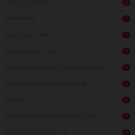
AVITO-CLUB.RU 5
1
BAHISCOM
1
BAHSEGEL 13004
1
BANCORALLZ 1250
1
BET365CASINODEUTSCHLAND.COM
1
BETFAIRCASINOBRASIL.COM
1
BETTING
1
BETWAYCASINOARGENTINA.COM
1
BEZHINTERNAT.RU 100
1