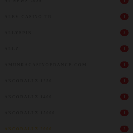
AI NEWS 2025
1
ALEV CASINO TR
1
ALLYSPIN
2
ALLZ
1
AMUNRACASINOFRANCE.COM
1
ANCORALLZ 1250
1
ANCORALLZ 1400
1
ANCORALLZ 15000
1
ANCORALLZ 2000
2