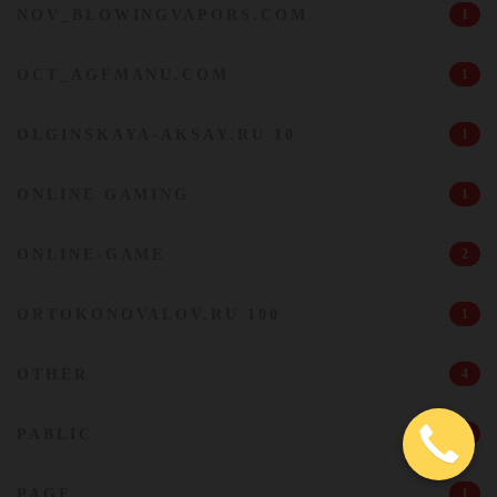
NOV_BLOWINGVAPORS.COM
1
OCT_AGFMANU.COM
1
OLGINSKAYA-AKSAY.RU 10
1
ONLINE GAMING
1
ONLINE-GAME
2
ORTOKONOVALOV.RU 100
1
OTHER
4
PABLIC
19
PAGE
1