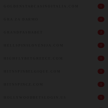
GOLDENSTARCASINOITALIA.COM
1
GRA ZA DARMO
1
GRANDPASHABET
2
HELLSPINSLOVENIJA.COM
1
HIGHFLYBETGREECE.COM
1
HITNSPINBELGIQUE.COM
1
HITNSPINCZ.COM
1
HOLLYWOODBETSLOGIN.US
1