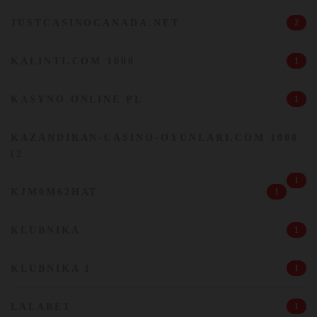
JUSTCASINOCANADA.NET
2
KALINTI.COM 1000
1
KASYNO ONLINE PL
1
KAZANDIRAN-CASINO-OYUNLARI.COM 1000
(2
1
KJM0M62HAT
1
KLUBNIKA
1
KLUBNIKA 1
1
LALABET
1