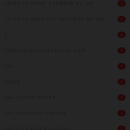
1XSLOTS-VHOD-ANDROID.RU 100
1
1XSLOTS-ZERKALO-SKACHAT.RU 100
1
2
6
21BITCASINOAUSTRALIA.COM
1
229
1
22BET
2
244-CASINO EXTRA
1
276 VEGASINO CASINO
1
297 ALEXANDER CASINO
1