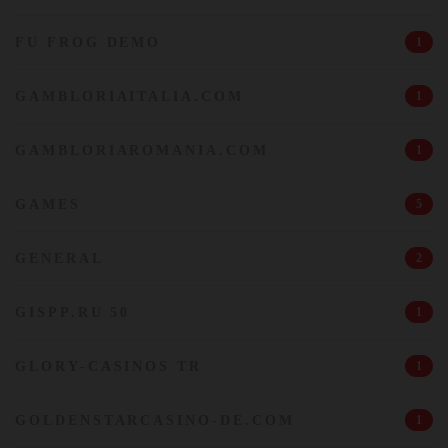
FU FROG DEMO
1
GAMBLORIAITALIA.COM
1
GAMBLORIAROMANIA.COM
1
GAMES
5
GENERAL
2
GISPP.RU 50
1
GLORY-CASINOS TR
1
GOLDENSTARCASINO-DE.COM
1