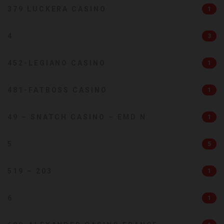
379 LUCKERA CASINO
1
4
3
452-LEGIANO CASINO
1
481-FATBOSS CASINO
1
49 – SNATCH CASINO – EMD N
1
5
5
519 – 203
1
6
1