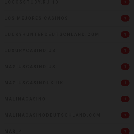
LOGOSSTUDY.RU 10
1
LOS MEJORES CASINOS
1
LUCKYHUNTERDEUTSCHLAND.COM
1
LUXURYCASINO.US
1
MAGIUSCASINO.US
1
MAGIUSCASINOUK.UK
1
MALINACASINO
1
MALINACASINODEUTSCHLAND.COM
1
MAR_4
1