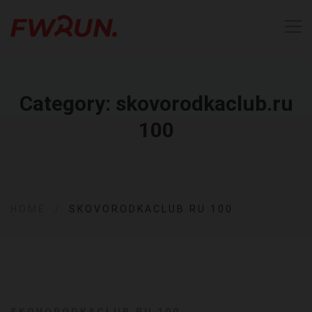
Category: skovorodkaclub.ru
100
HOME
SKOVORODKACLUB.RU 100