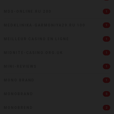
MDS-ONLINE.RU 200
1
MEDKLINIKA-GARMONIYA29.RU 100
1
MEILLEUR CASINO EN LIGNE
1
MIDNITE-CASINO.ORG.UK
1
MINI-REVIEWS
1
MONO BRAND
1
MONOBRAND
5
MONOBREND
2