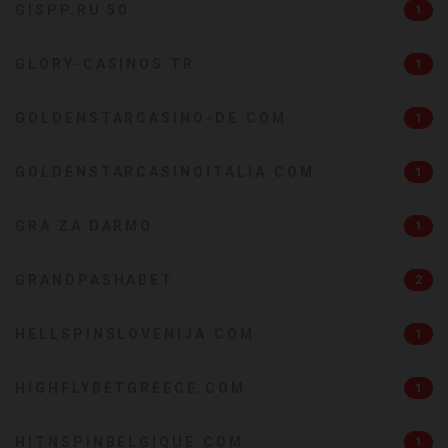
GISPP.RU 50
1
GLORY-CASINOS TR
1
GOLDENSTARCASINO-DE.COM
1
GOLDENSTARCASINOITALIA.COM
1
GRA ZA DARMO
1
GRANDPASHABET
2
HELLSPINSLOVENIJA.COM
1
HIGHFLYBETGREECE.COM
1
HITNSPINBELGIQUE.COM
1