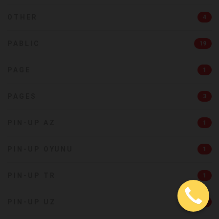
OTHER
4
PABLIC
19
PAGE
1
PAGES
3
PIN-UP AZ
1
PIN-UP OYUNU
1
PIN-UP TR
1
PIN-UP UZ
1