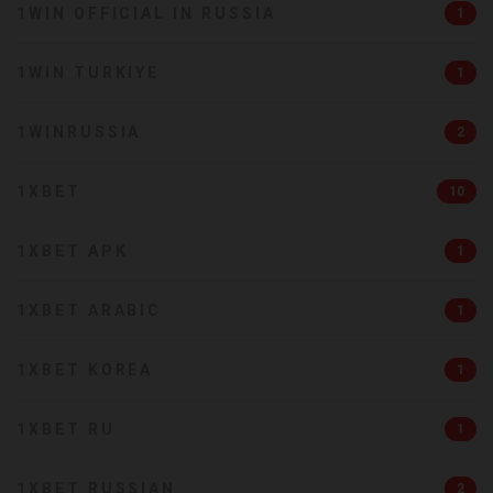
1WIN OFFICIAL IN RUSSIA
1
1WIN TURKIYE
1
1WINRUSSIA
2
1XBET
10
1XBET APK
1
1XBET ARABIC
1
1XBET KOREA
1
1XBET RU
1
1XBET RUSSIAN
2