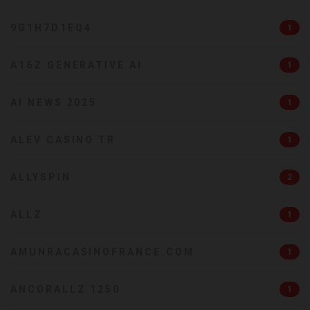
9G1H7D1EQ4
1
A16Z GENERATIVE AI
1
AI NEWS 2025
1
ALEV CASINO TR
1
ALLYSPIN
2
ALLZ
1
AMUNRACASINOFRANCE.COM
1
ANCORALLZ 1250
1