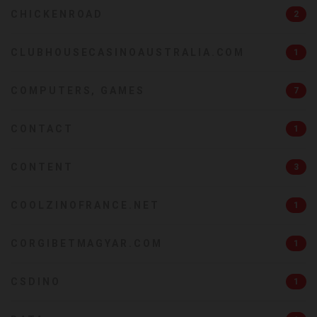
CHICKENROAD
2
CLUBHOUSECASINOAUSTRALIA.COM
1
COMPUTERS, GAMES
7
CONTACT
1
CONTENT
3
COOLZINOFRANCE.NET
1
CORGIBETMAGYAR.COM
1
CSDINO
1