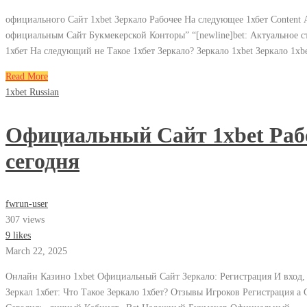
официального Сайт 1xbet Зеркало Рабочее На следующее 1хбет Content 
официальным Сайт Букмекерской Конторы” “[newline]bet: Актуальное ст
1хбет На следующий не Такое 1хбет Зеркало? Зеркало 1xbet Зеркало 1xb
Read More
1xbet Russian
Официальный Сайт 1xbet Рабо
сегодня
fwrun-user
307 views
9 likes
March 22, 2025
Онлайн Казино 1xbet Официальный Сайт Зеркало: Регистрация И вход, 
Зеркал 1хбет: Что Такое Зеркало 1хбет? Отзывы Игроков Регистрация а 