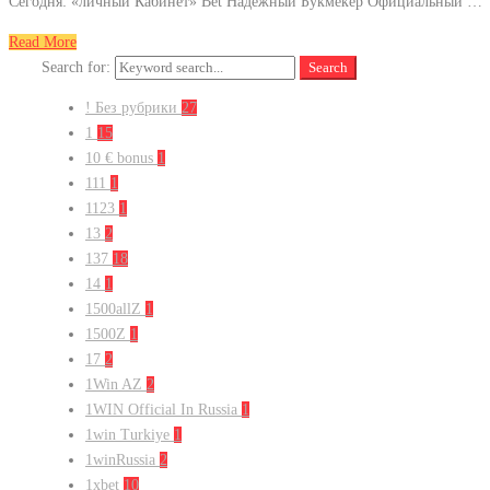
Сегодня: «личный Кабинет» Bet Надежный Букмекер Официальный …
Read More
Search for:
Search
! Без рубрики
27
1
15
10 € bonus
1
111
1
1123
1
13
2
137
18
14
1
1500allZ
1
1500Z
1
17
2
1Win AZ
2
1WIN Official In Russia
1
1win Turkiye
1
1winRussia
2
1xbet
10