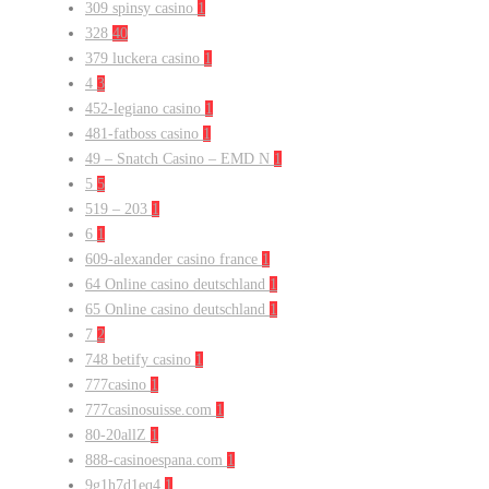
309 spinsy casino
1
328
40
379 luckera casino
1
4
3
452-legiano casino
1
481-fatboss casino
1
49 – Snatch Casino – EMD N
1
5
5
519 – 203
1
6
1
609-alexander casino france
1
64 Online casino deutschland
1
65 Online casino deutschland
1
7
2
748 betify casino
1
777casino
1
777casinosuisse.com
1
80-20allZ
1
888-casinoespana.com
1
9g1h7d1eq4
1