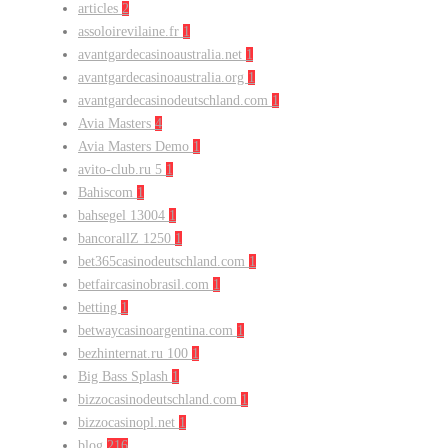
articles
2
assoloirevilaine.fr
1
avantgardecasinoaustralia.net
1
avantgardecasinoaustralia.org
1
avantgardecasinodeutschland.com
1
Avia Masters
4
Avia Masters Demo
1
avito-club.ru 5
1
Bahiscom
1
bahsegel 13004
1
bancorallZ 1250
1
bet365casinodeutschland.com
1
betfaircasinobrasil.com
1
betting
1
betwaycasinoargentina.com
1
bezhinternat.ru 100
1
Big Bass Splash
1
bizzocasinodeutschland.com
1
bizzocasinopl.net
1
blog
216