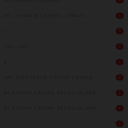
481-FATBOSS CASINO
1
49 – SNATCH CASINO – EMD N
1
5
5
519 – 203
1
6
1
609-ALEXANDER CASINO FRANCE
1
64 ONLINE CASINO DEUTSCHLAND
1
65 ONLINE CASINO DEUTSCHLAND
1
7
2