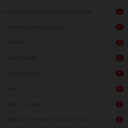
DOLLYCASINOOSTERREICH.COM
1
DOU9USTILIMSK.RU 10
2
DSFGSDG
1
E26XJDID2M
1
EDOSSZIE.HU2
1
EFBET
1
EFBET ΕΛΛΆΔΑ
1
FAIRGOCASINOAUSTRALIA.NET
1