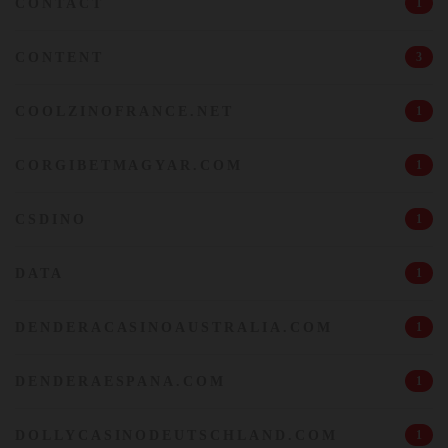
CONTACT
1
CONTENT
3
COOLZINOFRANCE.NET
1
CORGIBETMAGYAR.COM
1
CSDINO
1
DATA
1
DENDERACASINOAUSTRALIA.COM
1
DENDERAESPANA.COM
1
DOLLYCASINODEUTSCHLAND.COM
1