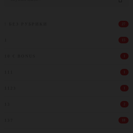
for:
! БЕЗ РУБРИКИ
27
1
15
10 € BONUS
1
111
1
1123
1
13
2
137
18