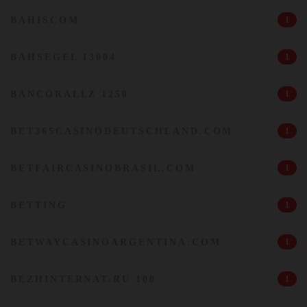
BAHISCOM
1
BAHSEGEL 13004
1
BANCORALLZ 1250
1
BET365CASINODEUTSCHLAND.COM
1
BETFAIRCASINOBRASIL.COM
1
BETTING
1
BETWAYCASINOARGENTINA.COM
1
BEZHINTERNAT.RU 100
1