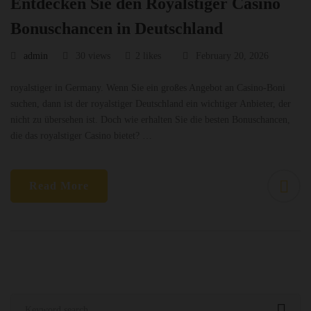
Entdecken Sie den Royalstiger Casino
Bonuschancen in Deutschland
admin
30 views
2 likes
February 20, 2026
royalstiger in Germany. Wenn Sie ein großes Angebot an Casino-Boni
suchen, dann ist der royalstiger Deutschland ein wichtiger Anbieter, der
nicht zu übersehen ist. Doch wie erhalten Sie die besten Bonuschancen,
die das royalstiger Casino bietet? …
Read More
Search