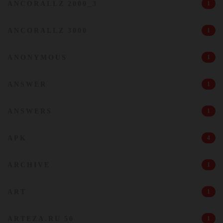
ANCORALLZ 2000_3
1
ANCORALLZ 3000
1
ANONYMOUS
1
ANSWER
1
ANSWERS
1
APK
4
ARCHIVE
1
ART
1
ARTEZA.RU 50
1