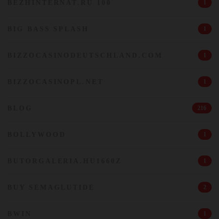
BEZHINTERNAT.RU 100
1
BIG BASS SPLASH
1
BIZZOCASINODEUTSCHLAND.COM
1
BIZZOCASINOPL.NET
1
BLOG
216
BOLLYWOOD
1
BUTORGALERIA.HU1660Z
1
BUY SEMAGLUTIDE
2
BWIN
1