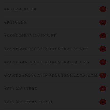
ARTEZA.RU 50
1
ARTICLES
2
ASSOLOIREVILAINE.FR
1
AVANTGARDECASINOAUSTRALIA.NET
1
AVANTGARDECASINOAUSTRALIA.ORG
1
AVANTGARDECASINODEUTSCHLAND.COM
1
AVIA MASTERS
4
AVIA MASTERS DEMO
1