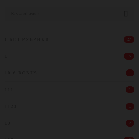
Search
for:
! БЕЗ РУБРИКИ
27
1
15
10 € BONUS
1
111
1
1123
1
13
2