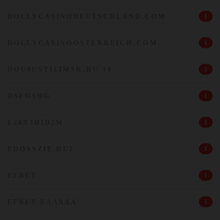
DOLLYCASINODEUTSCHLAND.COM
1
DOLLYCASINOOSTERREICH.COM
1
DOU9USTILIMSK.RU 10
2
DSFGSDG
1
E26XJDID2M
1
EDOSSZIE.HU2
1
EFBET
1
EFBET ΕΛΛΆΔΑ
1