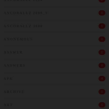
ANCORALLZ 2000_3
1
ANCORALLZ 3000
1
ANONYMOUS
1
ANSWER
1
ANSWERS
1
APK
4
ARCHIVE
1
ART
1