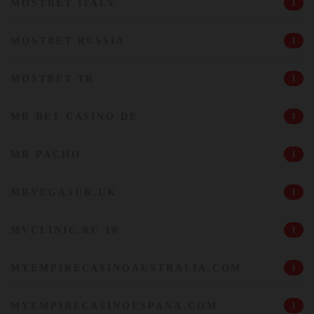
MOSTBET ITALY
1
MOSTBET RUSSIA
1
MOSTBET TR
1
MR BET CASINO DE
1
MR PACHO
1
MRVEGASUK.UK
1
MVCLINIC.RU 10
1
MYEMPIRECASINOAUSTRALIA.COM
1
MYEMPIRECASINOESPANA.COM
1