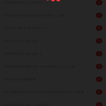
CATSPINSCASINO
1
CAZEUSNETHERLANDS.COM
1
CHAT BOT NAMES 4
1
CHICKEN ROAD
1
CHICKEN ROAD 2
2
CHICKEN-ROAD-CASINO-IT.COM
1
CHICKENROAD
2
CLUBHOUSECASINOAUSTRALIA.COM
1
COMPUTERS, GAMES
7